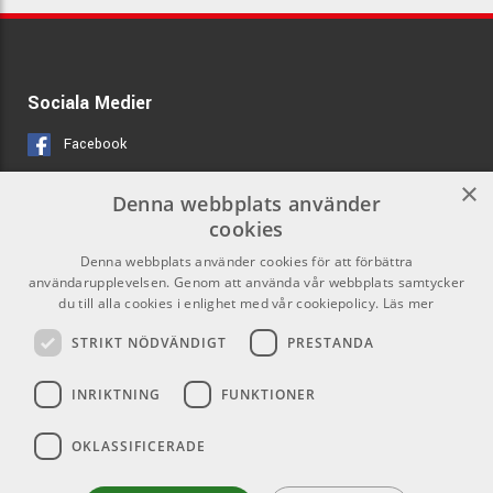
Sociala Medier
Facebook
Instagram
×
Denna webbplats använder
cookies
Länkar
Kontakt
Denna webbplats använder cookies för att förbättra
användarupplevelsen. Genom att använda vår webbplats samtycker
Om oss
Som privatperson kan du inte
du till alla cookies i enlighet med vår cookiepolicy.
Läs mer
köpa på denna webbsida, utan all
Kontakta oss
försäljning sker via våra
STRIKT NÖDVÄNDIGT
PRESTANDA
återförsäljare
Varumärken
INRIKTNING
FUNKTIONER
info@emnordic.se
Logga in
OKLASSIFICERADE
GDPR & Cookies
Försäljningsvillkor