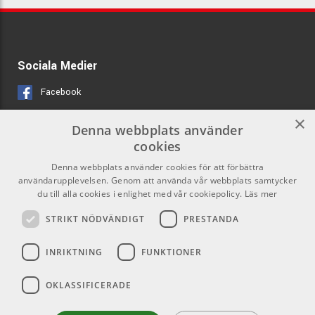
Sociala Medier
Facebook
Instagram
×
Denna webbplats använder
cookies
Länkar
Kontakt
Denna webbplats använder cookies för att förbättra
användarupplevelsen. Genom att använda vår webbplats samtycker
Om oss
Som privatperson kan du inte
du till alla cookies i enlighet med vår cookiepolicy.
Läs mer
köpa på denna webbsida, utan all
Kontakta oss
försäljning sker via våra
STRIKT NÖDVÄNDIGT
PRESTANDA
återförsäljare
Varumärken
INRIKTNING
FUNKTIONER
info@emnordic.se
Logga in
OKLASSIFICERADE
GDPR & Cookies
Försäljningsvillkor