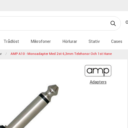
Trådlöst
Mikrofoner
Hörlurar
Stativ
Cases
r
AMP A10 - Monoadapter Med 2st 6,3mm Telehonor Och 1st Hane
Adapters