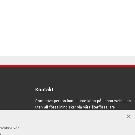
Kontakt
Som privatperson kan du inte köpa på denna webbsida,
utan all försäljning sker via våra återförsäljare
×
info@emnordic.se
använda vår
er