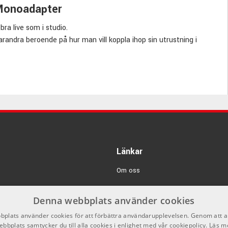
 Monoadapter
ra live som i studio.
randra beroende på hur man vill koppla ihop sin utrustning i
n adapter han användas åt båda håll, så vilken kontakt den går
a lösa dom flesta behov som kan tänkas uppstå när man spelar
Länkar
Om oss
Kontakta oss
Denna webbplats använder cookies
Varumärken
plats använder cookies för att förbättra användarupplevelsen. Genom att 
ebbplats samtycker du till alla cookies i enlighet med vår cookiepolicy.
Logga in
Läs m