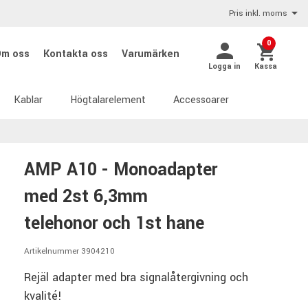
Pris inkl. moms
0
Om oss
Kontakta oss
Varumärken
Logga in
Kassa
Kablar
Högtalarelement
Accessoarer
AMP A10 - Monoadapter
med 2st 6,3mm
telehonor och 1st hane
Artikelnummer 3904210
Rejäl adapter med bra signalåtergivning och
kvalité!