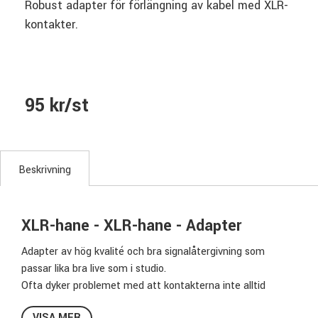
Robust adapter för förlängning av kabel med XLR-
kontakter.
95 kr/st
Beskrivning
XLR-hane - XLR-hane - Adapter
Adapter av hög kvalité och bra signalåtergivning som
passar lika bra live som i studio.
Ofta dyker problemet med att kontakterna inte alltid
matchar varandra beroende på hur man vill koppla ihop sin
VISA MER