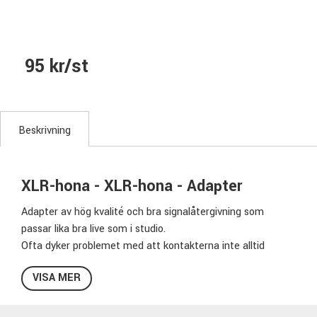
95 kr/st
Beskrivning
XLR-hona - XLR-hona - Adapter
Adapter av hög kvalité och bra signalåtergivning som
passar lika bra live som i studio.
Ofta dyker problemet med att kontakterna inte alltid
matchar varandra beroende på hur man vill koppla ihop sin
VISA MER
utrustning i olika situationer,
så att ha ett gäng olika adapters i sin kabellåda är aldrig fel.
En adapter han användas åt båda håll, så vilken kontakt