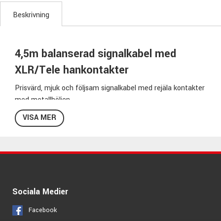
Beskrivning
4,5m balanserad signalkabel med
XLR/Tele hankontakter
Prisvärd, mjuk och följsam signalkabel med rejäla kontakter
med metallhöljen.
Bra signalåtergivning till ett bra pris!
VISA MER
Specifikationer TM4.5:
Kabellängd:
4,5m
Kontakt sida 1:
XLR-hane
Kontakt sida 2:
Balanserad Tele-hane
Kabelfärg:
Svart
Sociala Medier
Modellbeteckning:
TM-4.5
Pris per styck
Facebook