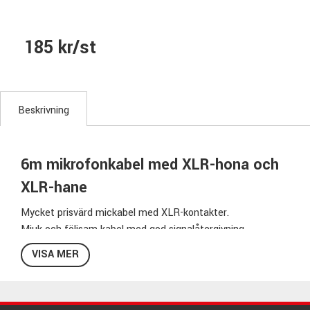
185 kr/st
Beskrivning
6m mikrofonkabel med XLR-hona och
XLR-hane
Mycket prisvärd mickabel med XLR-kontakter.
Mjuk och följsam kabel med god signalåtergivning.
VISA MER
Specifikationer MOM20:
Kabellängd:
6m
Kontakt sida 1:
XLR-hona