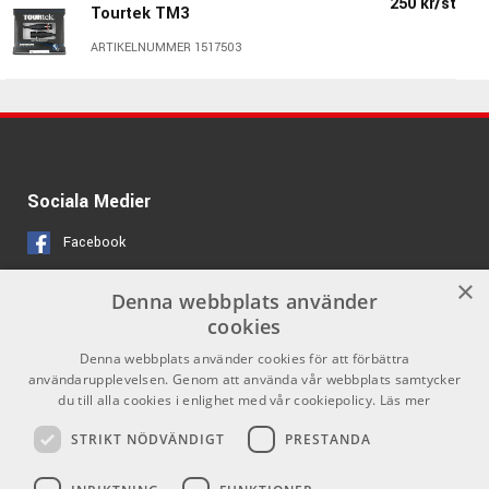
250 kr/st
Tourtek TM3
ARTIKELNUMMER 1517503
Sociala Medier
Facebook
Instagram
×
Denna webbplats använder
cookies
Länkar
Kontakt
Denna webbplats använder cookies för att förbättra
användarupplevelsen. Genom att använda vår webbplats samtycker
Om oss
Som privatperson kan du inte
du till alla cookies i enlighet med vår cookiepolicy.
Läs mer
köpa på denna webbsida, utan all
Kontakta oss
försäljning sker via våra
STRIKT NÖDVÄNDIGT
PRESTANDA
återförsäljare
Varumärken