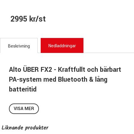
2995 kr/st
Nedladdningar
Beskrivning
Alto ÜBER FX2 - Kraftfullt och bärbart
PA-system med Bluetooth & lång
batteritid
Ljud som fyller rummet
VISA MER
ÜBER FX2 är ett innovativt 200W PA-system utrustad med
5 stycken högtalare som levererar kristallklart ljud i 360
grader. Den kraftfulla 8” basen, dubbla diskanter i stereo
Liknande produkter
och ytterligare två stycken sidomonterade högtalare