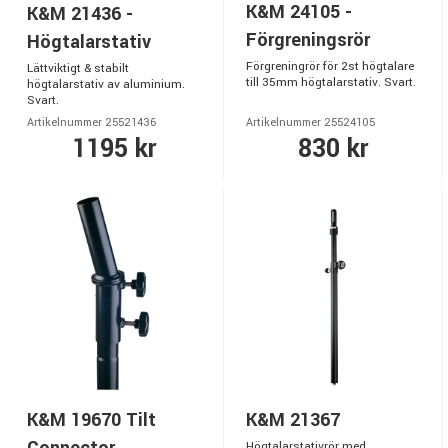
K&M 24105 -
K&M 21436 -
Förgreningsrör
Högtalarstativ
Förgreningrör för 2st högtalare
Lättviktigt & stabilt
till 35mm högtalarstativ. Svart.
högtalarstativ av aluminium.
Svart.
Artikelnummer 25521436
Artikelnummer 25524105
1195 kr
830 kr
K&M 19670 Tilt
K&M 21367
Högtalarstativrör med