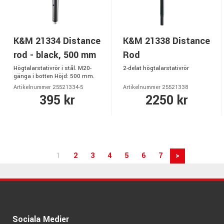
K&M 21334 Distance
K&M 21338 Distance
rod - black, 500 mm
Rod
Högtalarstativrör i stål. M20-
2-delat högtalarstativrör
gänga i botten Höjd: 500 mm.
Artikelnummer 25521334-5
Artikelnummer 25521338
395 kr
2250 kr
1
2
3
4
5
6
7
>
Sociala Medier