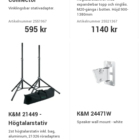
Connector
expanderbar topp och ringlås.
Vinklingsbar stativadapter.
M20-gänga i botten. Höjd:900-
1380mm
Artikelnummer 2551967
Artikelnummer 25521367
595 kr
1140 kr
K&M 24471W
K&M 21449 -
Högtalarstativ
Speaker wall mount - white
2st högtalarstativ inkl. bag,
aluminium, 21326 röradapters