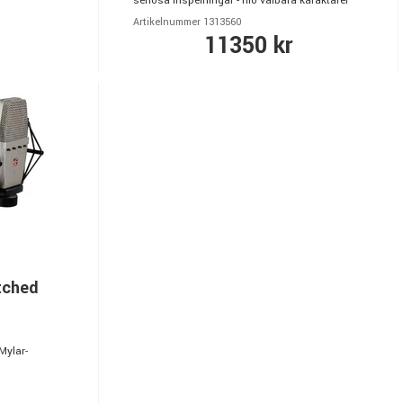
seriösa inspelningar - nio valbara karaktärer
Artikelnummer 1313560
11350 kr
tched
Mylar-