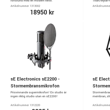
rörsound med en modern twist.
Titan/Mylar
Artikelnummer 1313002
Artikelnumme
18950 kr
sE Electronics sE2200 -
sE Elect
Stormembransmikrofon
Stormem
Prisvinnande supermikrofon! En studio är
Stormembrans
ingen riktig studio utan en sE2200!
membran, sh
Artikelnummer 1312220
Artikelnumme