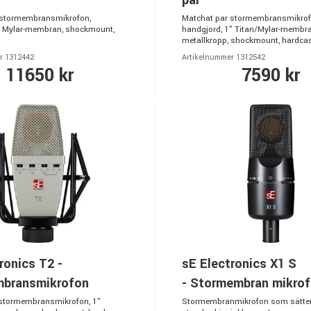
par
 stormembransmikrofon,
Matchat par stormembransmikrof
t Mylar-membran, shockmount,
handgjord, 1" Titan/Mylar-membra
metallkropp, shockmount, hardca
r 1312442
Artikelnummer 1312542
11650 kr
7590 kr
ronics T2 -
sE Electronics X1 S
bransmikrofon
- Stormembran mikro
 stormembransmikrofon, 1"
Stormembranmikrofon som sätter