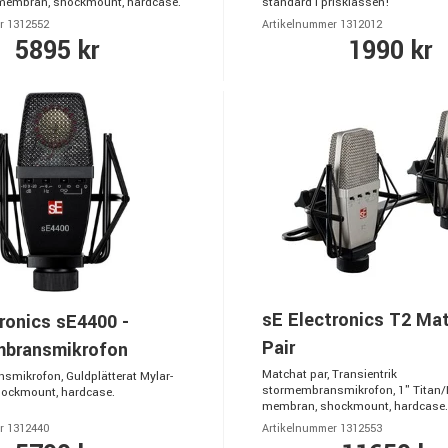
-membran, shockmount, hardcase.
standard i prisklassen!
r 1312552
Artikelnummer 1312012
5895 kr
1990 kr
sE Electronics T2 Ma
ronics sE4400 -
Pair
bransmikrofon
Matchat par, Transientrik
mikrofon, Guldplätterat Mylar-
stormembransmikrofon, 1" Titan/
ockmount, hardcase.
membran, shockmount, hardcase.
r 1312440
Artikelnummer 1312553