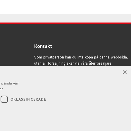
Kontakt
Som privatperson kan du inte köpa på denna webbsida,
utan all försäljning sker via våra återförsäljare
×
info@emnordic.se
använda vår
er
OKLASSIFICERADE