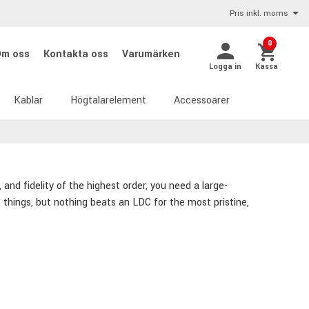
Pris inkl. moms
0
Om oss
Kontakta oss
Varumärken
Logga in
Kassa
Kablar
Högtalarelement
Accessoarer
 and fidelity of the highest order, you need a large-
hings, but nothing beats an LDC for the most pristine,