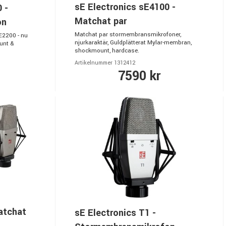
sE Electronics sE4100 -
 -
Matchat par
on
Matchat par stormembransmikrofoner,
sE2200 - nu
njurkaraktär, Guldplätterat Mylar-membran,
unt &
shockmount, hardcase.
Artikelnummer 1312412
7590 kr
atchat
sE Electronics T1 -