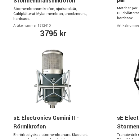
par
Stormembransmikrofon
Matchat par
Stormembransmikrofon, njurkaraktär,
Guldplättera
Guldplätterat Mylar-membran, shockmount,
hardcase.
hardcase.
Artikelnummer 1312410
Artikelnumme
3795 kr
sE Electronics Gemini II -
sE Elect
Rörmikrofon
Stormem
En rörbestyckad stormembranare. Klassiskt
Transientrik