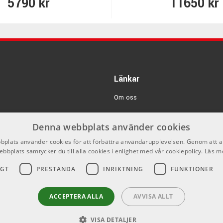
5790 kr
11650 kr
Länkar
Om oss
Kontakta oss
Denna webbplats använder cookies
Varumärken
plats använder cookies för att förbättra användarupplevelsen. Genom att 
ebbplats samtycker du till alla cookies i enlighet med vår cookiepolicy.
Logga in
Läs m
IGT
PRESTANDA
INRIKTNING
FUNKTIONER
GDPR & Cookies
Försäljningsvillkor
ACCEPTERA ALLA
AVVISA ALLT
VISA DETALJER