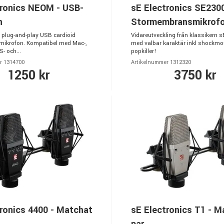
tronics NEOM - USB-
sE Electronics SE2300
n
Stormembransmikrof
l plug-and-play USB cardioid
Vidareutveckling från klassikern 
ikrofon. Kompatibel med Mac-,
med valbar karaktär inkl shockmo
- och...
popkiller!
r 1314700
Artikelnummer 1312320
1250 kr
3750 kr
ronics 4400 - Matchat
sE Electronics T1 - M