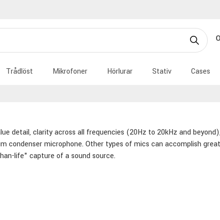
Trådlöst
Mikrofoner
Hörlurar
Stativ
Cases
alue detail, clarity across all frequencies (20Hz to 20kHz and beyond),
m condenser microphone. Other types of mics can accomplish great t
than-life" capture of a sound source.