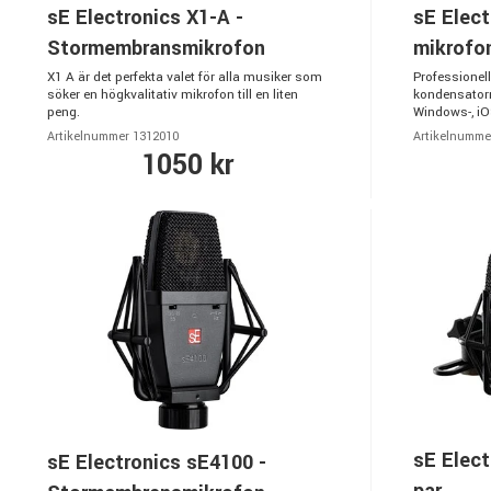
sE Electronics X1-A -
sE Elec
Stormembransmikrofon
mikrofo
X1 A är det perfekta valet för alla musiker som
Professionel
söker en högkvalitativ mikrofon till en liten
kondensatorm
peng.
Windows-, iOS
Artikelnummer 1312010
Artikelnumme
1050 kr
sE Elect
sE Electronics sE4100 -