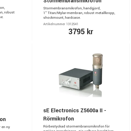
Stormembransmikrofon
on,
Stormembransmikrofon, handgjord,
n, robust
1" Titan/Mylar-membran, robust metallkropp,
se.
shockmount, hardcase.
Artikelnummer 1312541
3795 kr
sE Electronics Z5600a II -
Rörmikrofon
fon
Rörbestyckad stormembransmikrofon för
 en ny